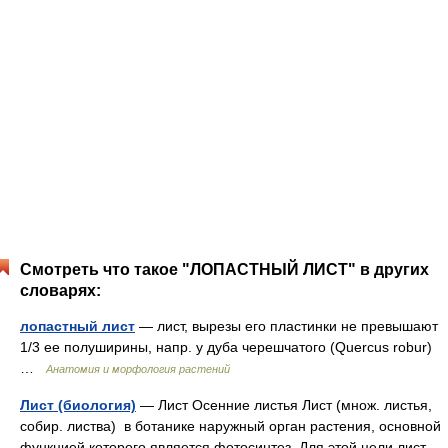
Смотреть что такое "ЛОПАСТНЫЙ ЛИСТ" в других
словарях:
лопастный лист
— лист, вырезы его пластинки не превышают
1/3 ее полуширины, напр. у дуба черешчатого (Quercus robur)
…
Анатомия и морфология растений
Лист (биология)
— Лист Осенние листья Лист (множ. листья,
собир. листва) в ботанике наружный орган растения, основной
функцией которого является фотосинтез. Для этой цели лист,