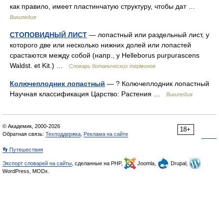
как правило, имеет пластинчатую структуру, чтобы дат …
Википедия
СТОПОВИДНЫЙ ЛИСТ
— лопастный или раздельный лист, у
которого две или несколько нижних долей или лопастей
срастаются между собой (напр., у Helleborus purpurascens
Waldst. et Kit.) …
Словарь ботанических терминов
Колючеплодник лопастный
— ? Колючеплодник лопастный
Научная классификация Царство: Растения …
Википедия
© Академик, 2000-2026
18+
Обратная связь:
Техподдержка
,
Реклама на сайте
👣 Путешествия
Экспорт словарей на сайты
, сделанные на PHP,
Joomla,
Drupal,
WordPress, MODx.